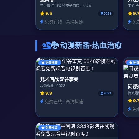
王一博·民国谍战 高分口碑 · 2024
王凯·改
9.5
9.
2024
免费在线 · 高清极速
免费
🐉 动漫新番·热血治愈
新
免费推荐
免费
咒术回战 涩谷事变
高燃战斗 · 2023
间谍
9.9
搞笑温馨
2023
9.
免费在线 · 高清极速
免费
免费推荐