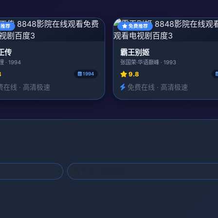
推荐
免费推荐
正传
霸王别姬
 · 1994
张国荣·华语巅峰 · 1993
8
9.8
1994
在线 · 高清极速
免费在线 · 高清极速