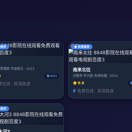
新
推荐
免费推荐
黑爆款 年度剧王 · 2023
南来北往
9
白敬亭·年代剧 央视热播 · 2024
2023
9.6
在线 · 高清极速
免费在线 · 高清极速
推荐
大河3