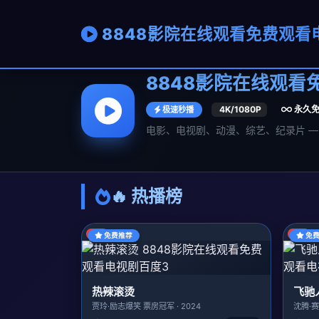
8848影院在线观看免费观看
8848影院在线观看
4K/1080P
永久
极速秒播
电影、电视剧、动漫、综艺、纪录片 
🔥 热播榜
新
新
免费推荐
免费
热辣滚烫
飞驰
贾玲·励志爆笑 票房冠军 · 2024
沈腾·赛