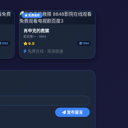
免费推荐
肖申克的救赎
影史第一 · 1994
9.9
1993
1994
免费在线 · 高清极速
发布留言