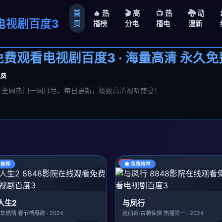
首
🔥 热
🎬 高
📺 热
🐉 动
电视剧百度3
页
播榜
分电
播电
漫新
免费观看电视剧百度3 · 海量高清 永久免
免费
— 全网热门一网打尽，每日更新，极致高清视听盛宴！
新
推荐
免费推荐
人生2
与凤行
车燃情 春节档爆款 · 2024
赵丽颖·古装仙侠 热播第一 · 2024